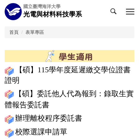
跳
國立臺灣海洋大學
到
光電與材料科技學系
主
要
內
首頁
表單專區
容
區
【碩】115學年度延遲繳交學位證書
證明
【碩】委託他人代為報到：
錄取生實
體報告委託書
辦理離校程序委託書
校際選課申請單