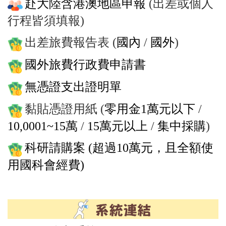
赴大陸含港澳地區申報
(出差或個人
行程皆須填報)
出差旅費報告表 (
國內
/
國外
)
國外旅費行政費申請書
無憑證支出證明單
黏貼憑證用紙 (
零用金1萬元以下
/
10,0001~15萬
/
15萬元以上
/
集中採購
)
科研請購案 (超過10萬元，且全額使
用國科會經費)