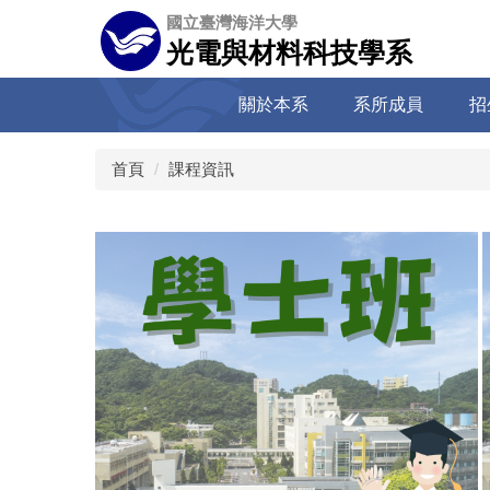
跳
國立臺灣海洋大學
到
光電與材料科技學系
主
要
關於本系
系所成員
招
內
容
區
首頁
課程資訊