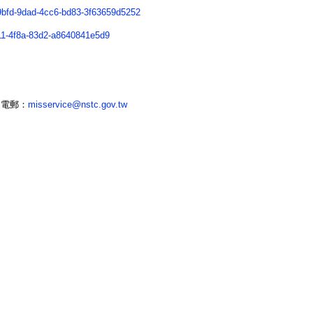
a9bfd-9dad-4cc6-bd83-3f63659d5252
411-4f8a-83d2-a8640841e5d9
2；電郵：
misservice@nstc.gov.tw