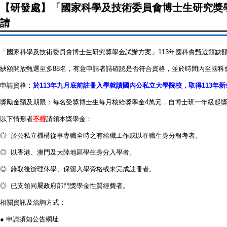
【研發處】「國家科學及技術委員會博士生研究獎學金
請
「國家科學及技術委員會博士生研究獎學金試辦方案」113年國科會甄選類缺
缺額開放甄選至多88名，有意申請者請確認是否符合資格，並於時間內至國科
申請資格：
於113年九月底前註冊入學就讀國內公私立大學院校，取得113年
獎勵金額及期限：每名受獎博士生每月核給獎學金4萬元，自博士班一年級起獎勵
以下情形者
不得
請領本獎學金：
◎ 於公私立機構從事專職全時之有給職工作或以在職生身分報考者。
◎ 以香港、澳門及大陸地區學生身分入學者。
◎ 錄取後辧理休學、保留入學資格或未完成註冊者。
◎ 已支領同屬政府部門獎學金性質經費者。
相關資訊及洽詢方式：
● 申請須知公告網址